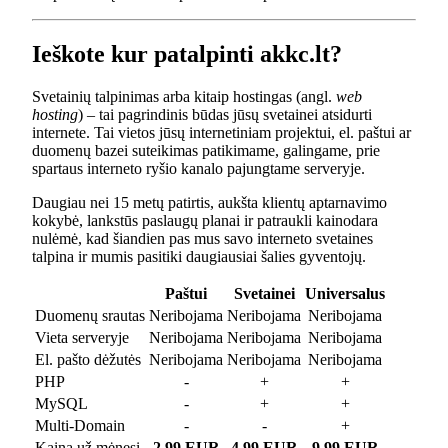
Ieškote kur patalpinti akkc.lt?
Svetainių talpinimas arba kitaip hostingas (angl.
web
hosting
) – tai pagrindinis būdas jūsų svetainei atsidurti
internete. Tai vietos jūsų internetiniam projektui, el. paštui ar
duomenų bazei suteikimas patikimame, galingame, prie
spartaus interneto ryšio kanalo pajungtame serveryje.
Daugiau nei 15 metų patirtis, aukšta klientų aptarnavimo
kokybė, lankstūs paslaugų planai ir patraukli kainodara
nulėmė, kad šiandien pas mus savo interneto svetaines
talpina ir mumis pasitiki daugiausiai šalies gyventojų.
Paštui
Svetainei
Universalus
Duomenų srautas
Neribojama
Neribojama
Neribojama
Vieta serveryje
Neribojama
Neribojama
Neribojama
El. pašto dėžutės
Neribojama
Neribojama
Neribojama
PHP
-
+
+
MySQL
-
+
+
Multi-Domain
-
-
+
Kaina už mėnesį
2.99 EUR
4.99 EUR
9.99 EUR