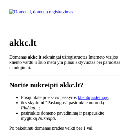
akkc.lt
Domenas
akkc.lt
sėkmingai užregistruotas Interneto vizijos
kliento vardu ir šiuo metu yra pilnai aktyvuotas bei paruoštas
naudojimui.
Norite nukreipti akkc.lt?
Prisijunkite prie savo paskyros
klientų sistemoje
;
ties skyriumi "Paslaugos" pasirinkite nuorodą
Plačiau...
;
pasirinkite domeno pavadinimą ir paspauskite
mygtuką
Nukreipti
.
Po pakeitimų domenas pradės veikti per 1 val.