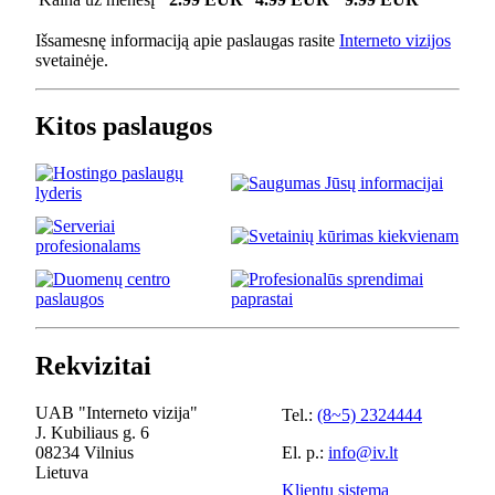
Išsamesnę informaciją apie paslaugas rasite
Interneto vizijos
svetainėje.
Kitos paslaugos
Rekvizitai
UAB "Interneto vizija"
Tel.:
(8~5) 2324444
J. Kubiliaus g. 6
08234 Vilnius
El. p.:
info@iv.lt
Lietuva
Klientų sistema